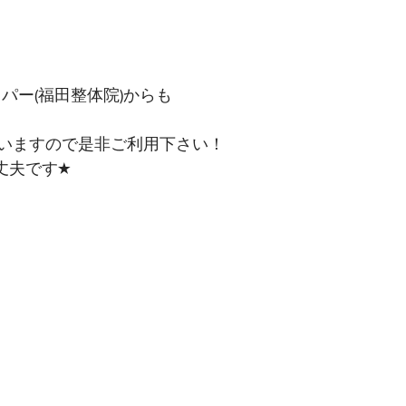
ッパー(福田整体院)からも﻿
いますので是非ご利用下さい！﻿
夫です★﻿