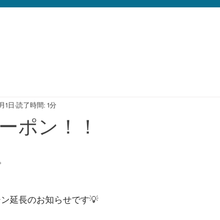
6月1日
読了時間: 1分
ーポン！！
﻿
ン延長のお知らせです💡﻿