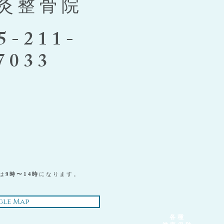
灸整骨院
5-211-
7033
は
9時〜14時
になります。
le Map
各種