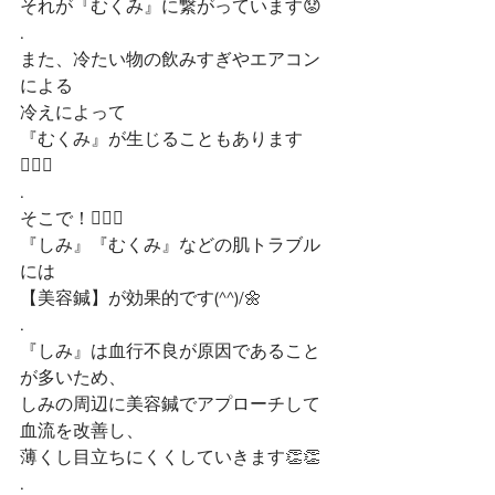
それが『むくみ』に繋がっています😟
.
また、冷たい物の飲みすぎやエアコン
による
冷えによって
『むくみ』が生じることもあります
🤷🏻‍♀️
.
そこで！🙋🏻‍♀️
『しみ』『むくみ』などの肌トラブル
には
【美容鍼】が効果的です(^^)/🌼
.
『しみ』は血行不良が原因であること
が多いため、
しみの周辺に美容鍼でアプローチして
血流を改善し、
薄くし目立ちにくくしていきます👏👏
.