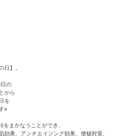
の日】。
1日の
とから
3日を
す✊
ンEをまかなうことができ、
肌効果、アンチエイジング効果、便秘対策、