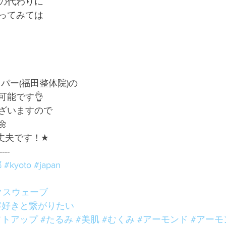
の代わりに
ってみては
ッパー(福田整体院)の
可能です👌
ざいますので

丈夫です！★
----
都
#kyoto
#japan
クスウェーブ
容好きと繋がりたい
フトアップ
#たるみ
#美肌
#むくみ
#アーモンド
#アーモ