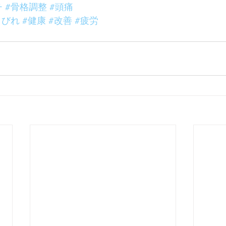
チ
#骨格調整
#頭痛
くびれ
#健康
#改善
#疲労