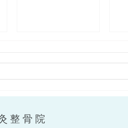
咬筋をほぐそう！
来年
作り
灸整骨院