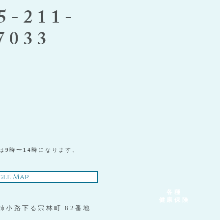
5-211-
7033
は
9時〜14時
になります。
le Map
各種
健康保険
姉小路下る宗林町 82番地