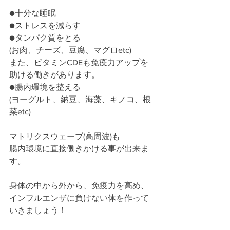
●十分な睡眠﻿
●ストレスを減らす﻿
●タンパク質をとる﻿
(お肉、チーズ、豆腐、マグロetc)﻿
また、ビタミンCDEも免疫力アップを﻿
助ける働きがあります。﻿
●腸内環境を整える﻿
(ヨーグルト、納豆、海藻、キノコ、根
菜etc)﻿
マトリクスウェーブ(高周波)も﻿
腸内環境に直接働きかける事が出来ま
す。﻿
身体の中から外から、免疫力を高め、﻿
インフルエンザに負けない体を作って
いきましょう！﻿