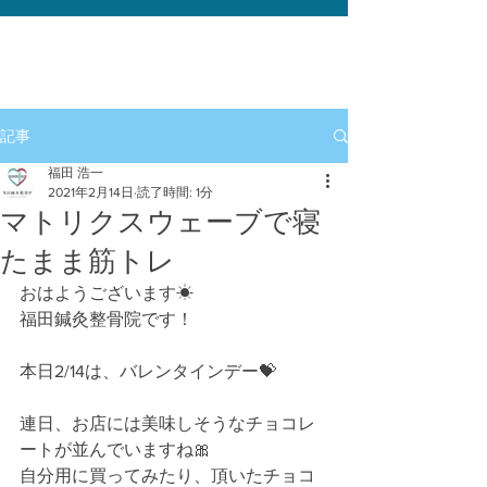
記事
福田 浩一
2021年2月14日
読了時間: 1分
マトリクスウェーブで寝
たまま筋トレ
おはようございます☀﻿
福田鍼灸整骨院です！﻿
本日2/14は、バレンタインデー💝﻿
連日、お店には美味しそうなチョコレ
ートが並んでいますね🎀﻿
自分用に買ってみたり、頂いたチョコ