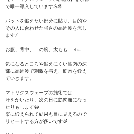
で唯一導入しています💪🏽﻿
パットを鍛えたい部分に貼り、目的や
その人に合わせた強さの高周波を流し
ます⚡️﻿
お腹、背中、二の腕、太もも　etc...﻿
気になるところや鍛えにくい筋肉の深
部に高周波で刺激を与え、筋肉を鍛え
ていきます。﻿
マトリクスウェーブの施術では﻿
汗をかいたり、次の日に筋肉痛になっ
たりもします😁﻿
楽に鍛えられて結果も目に見えるので
リピートする方が多いです🌈﻿