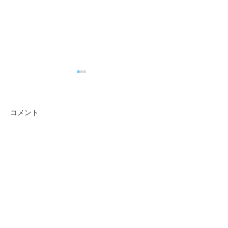
コメント
咬筋をほぐそう！
コメントを追加…
来年も健康でい
身体作りを★
福田鍼灸整骨院