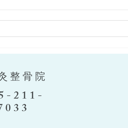
咬筋をほぐそう！
来年
作り
灸整骨院
5-211-
7033