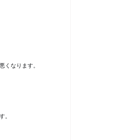
悪くなります。﻿
。﻿