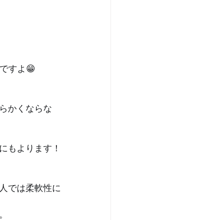
ですよ😁
柔らかくならな
にもよります！﻿
人では柔軟性に
﻿