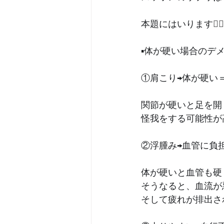
本題にはいります
🙋🏻
▪️体が硬い場合のデメ
①肩こり→体が硬い
関節が硬いと足を開
怪我をする可能性が
②浮腫み→血管に負担
体が硬いと血管も硬
そうなると、血流が
そして疲れが排出さ