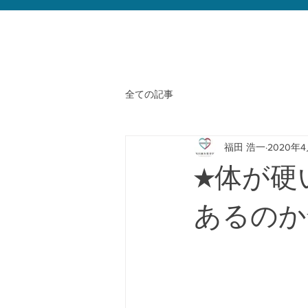
全ての記事
福田 浩一
2020年
★体が硬
あるのか