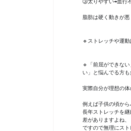
③太りやすい→血行
脂肪は硬く動きが悪
🔹ストレッチや運
🔹「前屈ができな
い」と悩んでる方も多
実際自分が理想の体
例えば子供の頃から
長年ストレッチを継
差がありますよね、﻿
ですので無理にスト