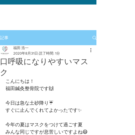
記事
福田 浩一
2020年8月31日
読了時間: 1分
口呼吸になりやすいマス
ク
こんにちは！﻿
福田鍼灸整骨院です🙌﻿
今日は急な土砂降り☔️﻿
すぐに止んでくれてよかったです✨﻿
今年の夏はマスクをつけて過ごす夏﻿
みんな同じですが息苦しいですよね😷﻿