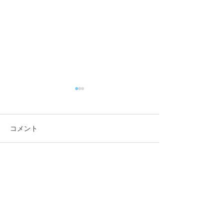
コメント
咬筋をほぐそう！
コメントを追加…
来年も健康でい
身体作りを★
福田鍼灸整骨院