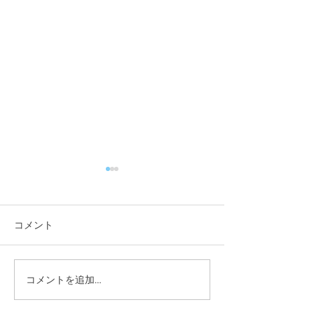
コメント
咬筋をほぐそう！
コメントを追加…
来年も健康でい
身体作りを★