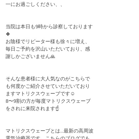
一にお過ごしください、、﻿
当院は本日も9時から診察しております
🍀﻿
お陰様でリピーター様も徐々に増え、
毎日ご予約を沢山いただいており、感
謝しかございません🙏﻿
そんな患者様に大人気なのがこちらで
も何度かご紹介させていただいており
ますマトリクスウェーブです☺️﻿
8〜9割の方が毎度マトリクスウェーブ
をされに来院されます☝️﻿
マトリクスウェーブとは…最新の高周波
電気治療器です。﻿こちらのブログでも