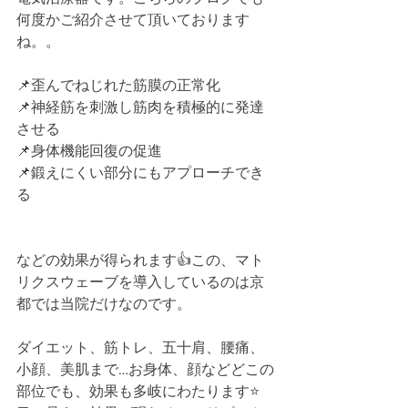
何度かご紹介させて頂いております
ね。。
📌歪んでねじれた筋膜の正常化﻿
📌神経筋を刺激し筋肉を積極的に発達
させる﻿
📌身体機能回復の促進﻿
📌鍛えにくい部分にもアプローチでき
る﻿
などの効果が得られます👍この、マト
リクスウェーブを導入しているのは京
都では当院だけなのです。﻿
ダイエット、筋トレ、五十肩、腰痛、
小顔、美肌まで…お身体、顔などどこの
部位でも、効果も多岐にわたります⭐️﻿