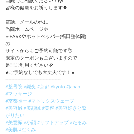
当院でご相談ください！🙌
皆様の健康をお祈りします🍀
.
電話、メールの他に
当院ホームページや
E-PARKやホットペッパー(福田整体院)
の
サイトからもご予約可能です👌
限定のクーポンもございますので
是非ご利用ください🌼
★ご予約なしでも大丈夫です！★
-------------------------------------
#整骨院
#鍼灸
#京都
#kyoto
#japan
#マッサージ
#京都唯一
#マトリクスウェーブ
#美容鍼
#美顔鍼
#美容
#美容好きと繋
がりたい
#美意識
#小顔
#リフトアップ
#たるみ
#美肌
#むくみ