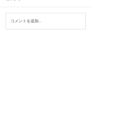
咬筋をほぐそう！
コメントを追加…
来年も健康でい
身体作りを★
福田鍼灸整骨院
075-211-7033
※水曜日と土曜日の受付時間は
9時〜14時
になります。
※休診日は祝日です。
各種
交通事故
労災
健康保険
（無料相談）