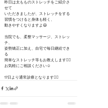
昨日は太もものストレッチをご紹介さ
せて﻿
いただきましたが、ストレッチをする﻿
習慣をつけると身体も軽く、﻿
動きやすくなりますよ😃﻿
当院でも、柔整マッサージ、ストレッ
チ、﻿
姿勢矯正に加え、自宅で毎日継続でき
る﻿
簡単なストレッチ等もお教えします💁‍♂️﻿
お気軽にご相談ください☺️﻿
﻿17日より通常診療となります🙇‍♀️