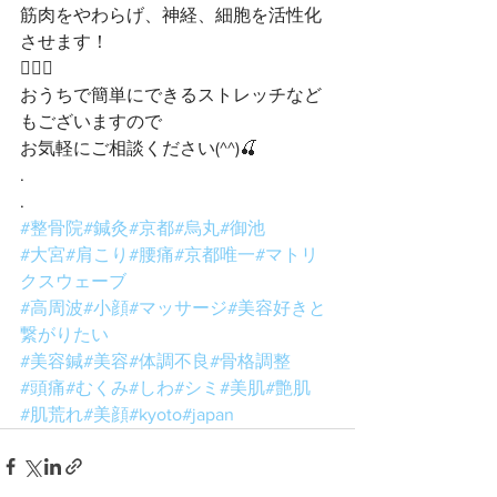
筋肉をやわらげ、神経、細胞を活性化
させます！
🙋🏻‍♂️
おうちで簡単にできるストレッチなど
もございますので
お気軽にご相談ください(^^)🍒
.
.
#整骨院
#鍼灸
#京都
#烏丸
#御池
#大宮
#肩こり
#腰痛
#京都唯一
#マトリ
クスウェーブ
#高周波
#小顔
#マッサージ
#美容好きと
繋がりたい
#美容鍼
#美容
#体調不良
#骨格調整
#頭痛
#むくみ
#しわ
#シミ
#美肌
#艶肌
#肌荒れ
#美顔
#kyoto
#japan