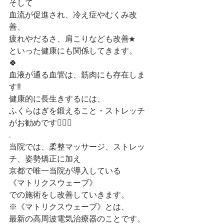
そして
血流が促進され、冷え症やむくみ改
善、
疲れやだるさ、肩こりなども改善★
といった健康にも関係してきます。
🍀
血液が通る血管は、筋肉にも存在しま
す‼️
健康的に長生きするには、
ふくらはぎを鍛えること・ストレッチ
がお勧めです🙋🏻‍♀️
.
当院では、柔整マッサージ、ストレッ
チ、姿勢矯正に加え
京都で唯一当院が導入している
《マトリクスウェーブ》
での施術をし改善していきます。
※《マトリクスウェーブ》とは、
最新の高周波電気治療器のことです。