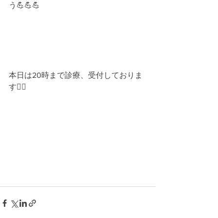
う💪💪💪
本日は20時まで診療、受付しておりま
す🙇‍♀️﻿