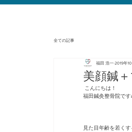
全ての記事
福田 浩一
2019年1
美顔鍼＋
 こんにちは！﻿
福田鍼灸整骨院です🌈
見た目年齢を若くす