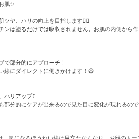
肌✨﻿
ツヤ、ハリの向上を目指します💆‍♀️﻿
チンは塗るだけでは吸収されません。お肌の内側から作
ブで部分的にアプローチ！﻿
線にダイレクトに働きかけます！﻿😆﻿
ハリアップ⤴️﻿
も部分的にケアが出来るので見た目に変化が現れるのです
rお写真では、気になるほうれい線は目立たなくなり、お顔のト