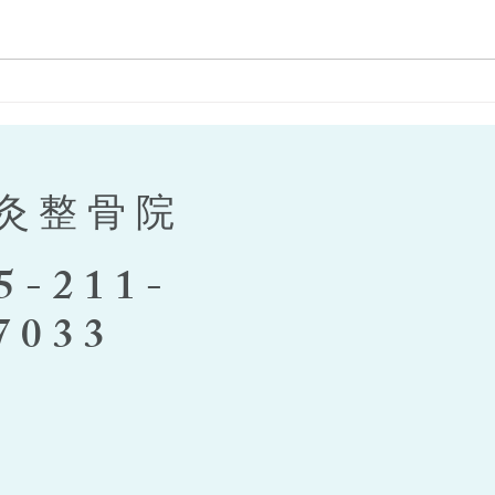
咬筋をほぐそう！
来年
作り
灸整骨院
5-211-
7033