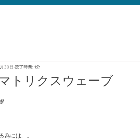
0月30日
読了時間: 1分
マトリクスウェーブ
﻿
る為には。。﻿