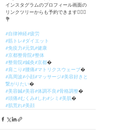
インスタグラムのプロフィール画面の
リンクツリーからも予約できます💁🏻‍♀️
💐
#自律神経
#疲労
#筋トレ
#ダイエット
#免疫力
#元気
#健康
#京都整骨院
#整体
#整骨院
#鍼灸
#京都
�
#肩こり
#腰痛
#マトリクスウェーブ
�
#高周波
#小顔
#マッサージ
#美容好きと
繋がりたい
�
#美容鍼
#美容
#体調不良
#骨格調整
�
#頭痛
#むくみ
#しわ
#シミ
#美肌
�
#肌荒れ
#美顔