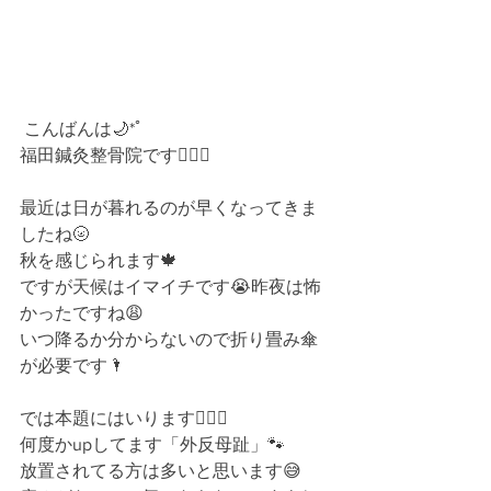
 こんばんは🌙*ﾟ﻿
福田鍼灸整骨院です💁🏻‍♀️ 
最近は日が暮れるのが早くなってきま
したね🌝 
秋を感じられます🍁 
ですが天候はイマイチです😭昨夜は怖
かったですね😩 
いつ降るか分からないので折り畳み傘
が必要です🌂 
では本題にはいります💁🏻‍♀️ 
何度かupしてます「外反母趾」🐾 
放置されてる方は多いと思います😅 