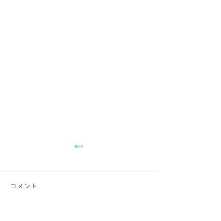
コメント
咬筋をほぐそう！