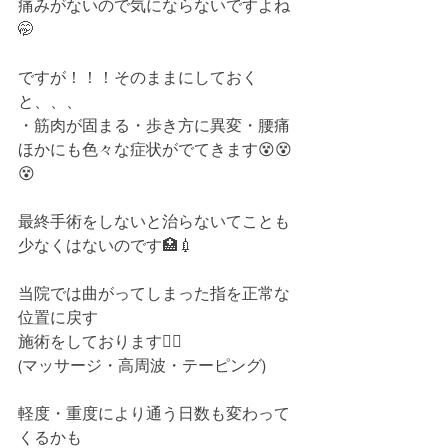
痛みがないので気にならないですよね
🤭 
ですが！！！そのままにしておく
と、、、﻿
・筋肉が固まる・歩き方に異変・腰痛﻿
ほかにも色々な症状がでてきます😵😵
😵 
最終手術をしないと治らないてことも﻿
少なくはないのです🏥💉 
当院では曲がってしまった指を正常な
位置に戻す﻿
施術をしております👨‍⚕️ 
(マッサージ・高周波・テーピング)﻿
軽度・重度により通う日数も変わって
くるかも﻿