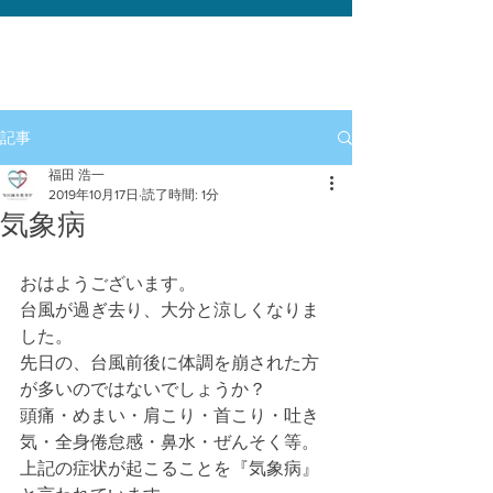
記事
福田 浩一
2019年10月17日
読了時間: 1分
気象病
おはようございます。
台風が過ぎ去り、大分と涼しくなりま
した。
先日の、台風前後に体調を崩された方
が多いのではないでしょうか？
頭痛・めまい・肩こり・首こり・吐き
気・全身倦怠感・鼻水・ぜんそく等。
上記の症状が起こることを『気象病』