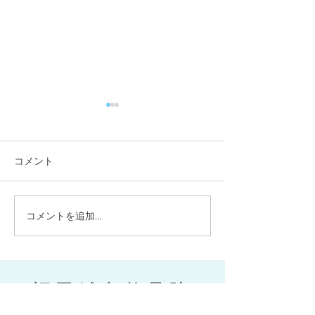
コメント
咬筋をほぐそう！
コメントを追加…
来年も健康でい
身体作りを★
福田鍼灸整骨院