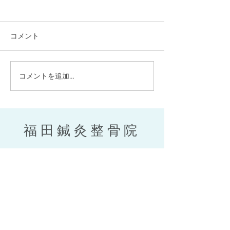
コメント
咬筋をほぐそう！
コメントを追加…
来年も健康でい
身体作りを★
福田鍼灸整骨院
075-211-7033
※水曜日と土曜日の受付時間は
9時〜14時
になります。