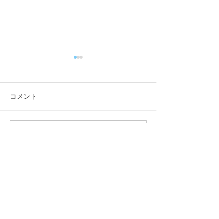
コメント
咬筋をほぐそう！
コメントを追加…
来年も健康でい
身体作りを★
福田鍼灸整骨院
075-211-7033